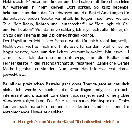
Elektrotechnik" zusammenfinden und bald schon mit ihren Basteleien
für Aufsehen in ihrem kleinen Dorf sorgen. So ganz nebenbei
bekommt man dann das Grundwissen und die Bastel-Anleitungen für
die entsprechenden Geräte vermittelt. Es folgten noch zwei weitere
Teile: "Mit Radio, Röhren und Lautsprecher" und "Mit Logbuch, Call
und Funkstation". Von da an verschlang ich regelrecht alle Bücher, die
ich zu dem Thema in der Bibliothek finden konnte.
Der Physikunterricht in der Schule wurde für mich recht langweilig.
Nicht etwa, weil es mich nicht interessierte, sondern weil ich schon
längst wusste, was mir der Lehrer vermitteln wollte. Mit etwa 14
Jahren war ich dann schon unterwegs, um die Radio- und
Fernsehgeräte in der Nachbarschaft zu reparieren. Zahlreiche Geräte
Marke Eigenbau entstanden. Nun, wenn das Interesse erst einmal
geweckt ist...
Bei all der praktischen Bastelei, ganz ohne Theorie geht es natürlich
nicht. Ich werde versuchen, die Grundlagen möglichst einfach,
interessant und praxisnah zu erklären, sodass jeder auch ohne großes
Vorwissen folgen kann. Die Seite ist ein reines Hobbyprojekt. Fehler
können sich natürlich immer einschleichen und ich bin für
entsprechende Hinweise dankbar.
► Hier geht's zum Youtube-Kanal "Technik selbst erlebt" ◄