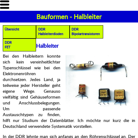
Bauformen - Halbleiter
Übersicht
DDR
DDR
Halbleiterdioden
Bipolartransistoren
DDR
Halbleiter
FET
Bei den Halbleitern konnte
sich kein vereinheitlichter
Typenschlüssel wie bei den
Elektronenröhren
durchsetzen. Jedes Land, ja
teilweise jeder Hersteller geht
eigene Wege. Genauso
vielfältig sind Gehäuseformen
und Anschlussbelegungen.
Um passende
Austauschtypen zu finden,
hilft nur Studium der Datenblätter. Ich möchte nur kurz die in
Deutschland verwendete Systematik vorstellen.
In der DDR lehnte man sich anfangs an den Röhrenschlüssel an. Der