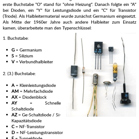
erste Buchstabe "O" stand für "ohne Heizung". Danach folgte ein "A"
bei Dioden, ein "Y" für Leistungsdiode und ein "C" für Transistor
(Triode). Als Halbleitermaterial wurde zunächst Germanium eingesetzt.
Als Mitte der 1960er Jahre auch andere Halbleiter zum Einsatz
kamen, überarbeitete man den Typenschlüssel:
1. Buchstabe:
G
= Germanium
S
= Silizium
V
= Verbundhalbleiter
2. (3.) Buchstabe:
A
= Kleinleistungsdiode
AM
= Mehrfachdiode
AX
= Diodenblock
AY
= Schnelle
Schaltdiode
AZ
= Ge-Schaltdiode / Si-
Kapazitätsdiode
C
= NF-Transistor
D
= NF-Leistungstransistor
E
= Tunneldiode