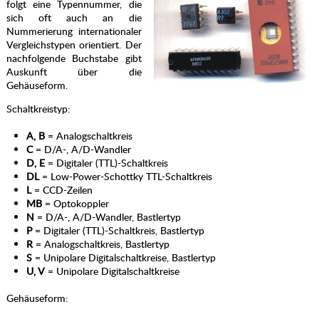
folgt eine Typennummer, die
sich oft auch an die
Nummerierung internationaler
Vergleichstypen orientiert. Der
nachfolgende Buchstabe gibt
Auskunft über die
Gehäuseform.
Schaltkreistyp:
A, B
= Analogschaltkreis
C
= D/A-, A/D-Wandler
D, E
= Digitaler (TTL)-Schaltkreis
DL
= Low-Power-Schottky TTL-Schaltkreis
L
= CCD-Zeilen
MB
= Optokoppler
N
= D/A-, A/D-Wandler, Bastlertyp
P
= Digitaler (TTL)-Schaltkreis, Bastlertyp
R
= Analogschaltkreis, Bastlertyp
S
= Unipolare Digitalschaltkreise, Bastlertyp
U, V
= Unipolare Digitalschaltkreise
Gehäuseform: