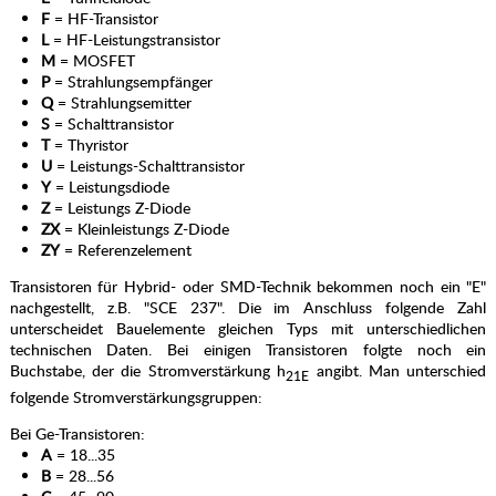
F
= HF-Transistor
L
= HF-Leistungstransistor
M
= MOSFET
P
= Strahlungsempfänger
Q
= Strahlungsemitter
S
= Schalttransistor
T
= Thyristor
U
= Leistungs-Schalttransistor
Y
= Leistungsdiode
Z
= Leistungs Z-Diode
ZX
= Kleinleistungs Z-Diode
ZY
= Referenzelement
Transistoren für Hybrid- oder SMD-Technik bekommen noch ein "E"
nachgestellt, z.B. "SCE 237". Die im Anschluss folgende Zahl
unterscheidet Bauelemente gleichen Typs mit unterschiedlichen
technischen Daten. Bei einigen Transistoren folgte noch ein
Buchstabe, der die Stromverstärkung h
angibt. Man unterschied
21E
folgende Stromverstärkungsgruppen:
Bei Ge-Transistoren:
A
= 18...35
B
= 28...56