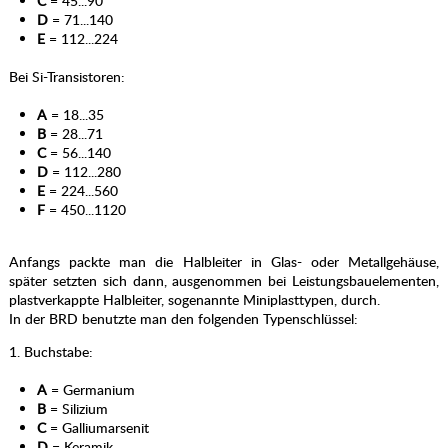
C
= 45...90
D
= 71...140
E
= 112...224
Bei Si-Transistoren:
A
= 18...35
B
= 28...71
C
= 56...140
D
= 112...280
E
= 224...560
F
= 450...1120
Anfangs packte man die Halbleiter in Glas- oder Metallgehäuse,
später setzten sich dann, ausgenommen bei Leistungsbauelementen,
plastverkappte Halbleiter, sogenannte Miniplasttypen, durch.
In der BRD benutzte man den folgenden Typenschlüssel:
1. Buchstabe:
A
= Germanium
B
= Silizium
C
= Galliumarsenit
D
= Keramik